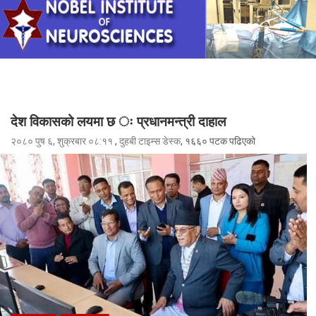
देश विकासको लयमा छ ः प्रधानमन्त्री दाहाल
२०८० पुष ६, शुक्रबार ०८:११
,
दुहबी टाइम्स डेस्क
, १६६० पटक पढिएको