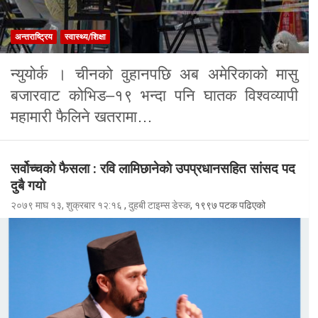
अन्तराष्ट्रिय
स्वास्थ्य/शिक्षा
न्युयोर्क । चीनको वुहानपछि अब अमेरिकाको मासु
बजारवाट कोभिड–१९ भन्दा पनि घातक विश्वव्यापी
महामारी फैलिने खतरामा…
सर्वोच्चको फैसला : रवि लामिछानेकाे उपप्रधानसहित सांसद पद
दुबै गयो
२०७९ माघ १३, शुक्रबार १२:१६
,
दुहबी टाइम्स डेस्क
, १९९७ पटक पढिएको