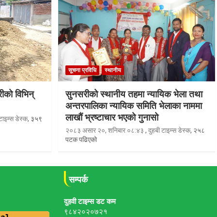
सूचना प्रविधि
स्थानीय
रीको विभिन्
सुनसरीको स्थानीय तहमा न्यायिक भेला तथा
अन्तरपालिका न्यायिक समिति भेलाका नाममा
लाखौं भ्रष्टाचार भएको गुनासो
टाइम्स डेस्क
, ३५९
२०८३ असार २०, शनिबार ०८:४३
,
दुहबी टाइम्स डेस्क
, २५८
पटक पढिएको
सम्पर्क
दुहवी टाइम्स डट कम
९८४२०२०७२१