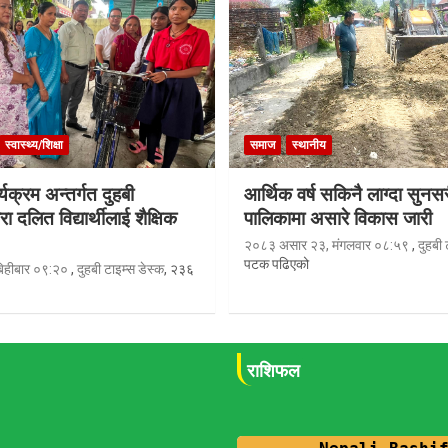
स्वास्थ्य/शिक्षा
समाज
स्थानीय
्यक्रम अन्तर्गत दुहबी
आर्थिक वर्ष सकिनै लाग्दा सुनस
रा दलित विद्यार्थीलाई शैक्षिक
पालिकामा असारे विकास जारी
२०८३ असार २३, मंगलवार ०८:५९
,
दुहबी 
पटक पढिएको
िहीबार ०९:२०
,
दुहबी टाइम्स डेस्क
, २३६
राशिफल