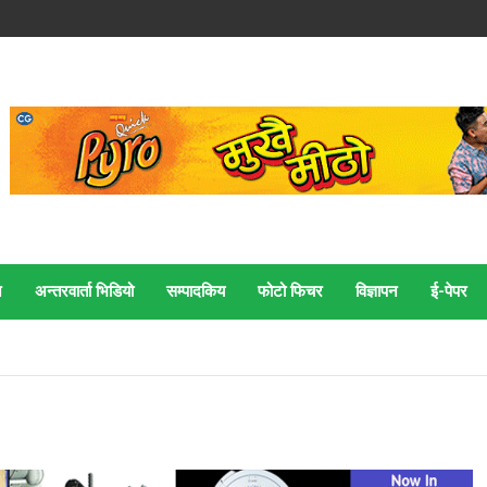
न
अन्तरवार्ता भिडियो
सम्पादकिय
फोटो फिचर
विज्ञापन
ई‍-पेपर