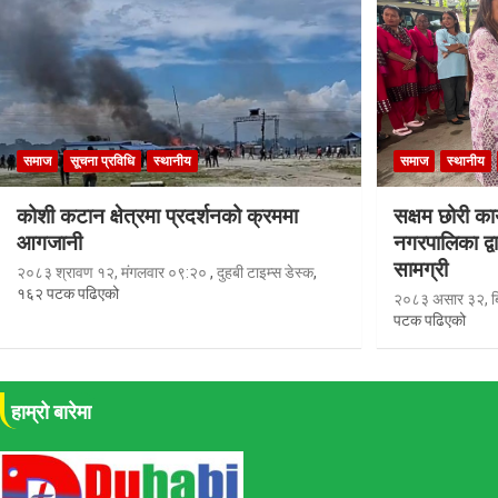
समाज
सूचना प्रविधि
स्थानीय
समाज
स्थानीय
कोशी कटान क्षेत्रमा प्रदर्शनको क्रममा
सक्षम छोरी कार
आगजानी
नगरपालिका द्वा
सामग्री
२०८३ श्रावण १२, मंगलवार ०९:२०
,
दुहबी टाइम्स डेस्क
,
१६२ पटक पढिएको
२०८३ असार ३२, ब
पटक पढिएको
हाम्रो बारेमा