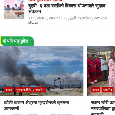
समाज
सूचना प्रविधि
स्थानीय
दुहवी–६ वडा वासीको विकास योजनाबारे सुझाव
संकलन
२०८३ असार ८, सोमबार ०१:५३
,
दुहबी टाइम्स डेस्क
, ४४९ पटक
पढिएको
यो पनि पढ्नुहोस ।
समाज
सूचना प्रविधि
स्थानीय
समाज
स्थानीय
कोशी कटान क्षेत्रमा प्रदर्शनको क्रममा
सक्षम छोरी कार
आगजानी
नगरपालिका द्वा
सामग्री