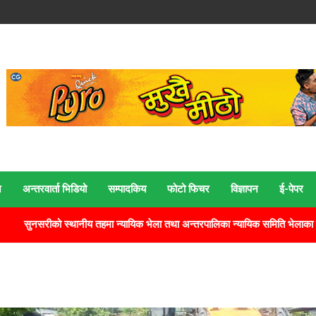
न
अन्तरवार्ता भिडियो
सम्पादकिय
फोटो फिचर
विज्ञापन
ई‍-पेपर
थानीय तहमा न्यायिक भेला तथा अन्तरपालिका न्यायिक समिति भेलाका नाममा लाखौं भ्रष्ट