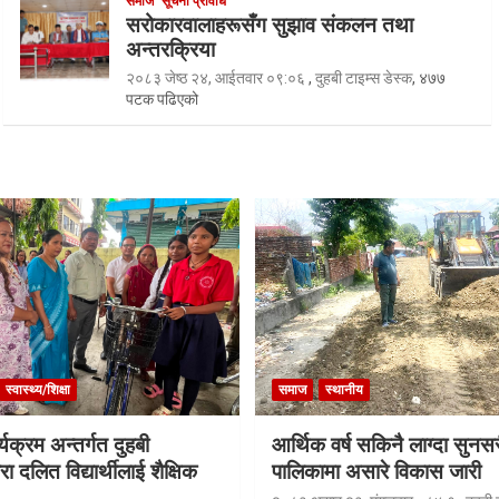
समाज
सूचना प्रविधि
सरोकारवालाहरूसँग सुझाव संकलन तथा
अन्तरक्रिया
२०८३ जेष्ठ २४, आईतवार ०९:०६
,
दुहबी टाइम्स डेस्क
, ४७७
पटक पढिएको
स्वास्थ्य/शिक्षा
समाज
स्थानीय
्यक्रम अन्तर्गत दुहबी
आर्थिक वर्ष सकिनै लाग्दा सुनस
रा दलित विद्यार्थीलाई शैक्षिक
पालिकामा असारे विकास जारी