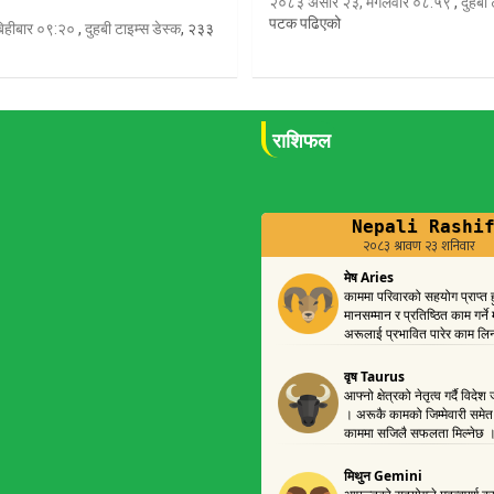
२०८३ असार २३, मंगलवार ०८:५९
,
दुहबी 
पटक पढिएको
िहीबार ०९:२०
,
दुहबी टाइम्स डेस्क
, २३३
राशिफल