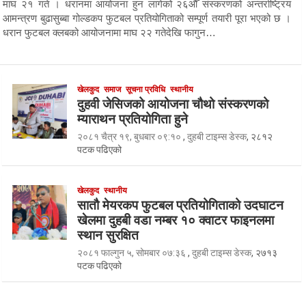
माघ २१ गते । धरानमा आयोजना हुन लागेको २६औँ संस्करणको अन्तर्राष्ट्रिय
आमन्त्रण बुढासुब्बा गोल्डकप फुटबल प्रतियोगिताको सम्पूर्ण तयारी पूरा भएको छ ।
धरान फुटबल क्लबको आयोजनामा माघ २२ गतेदेखि फागुन…
खेलकुद
समाज
सूचना प्रविधि
स्थानीय
दुहवी जेसिजको आयोजना चौथो संस्करणको
म्याराथन प्रतियोगिता हुने
२०८१ चैत्र १९, बुधबार ०९:१०
,
दुहबी टाइम्स डेस्क
, २८१२
पटक पढिएको
खेलकुद
स्थानीय
सातौ मेयरकप फुटबल प्रतियोगिताको उदघाटन
खेलमा दुहबी वडा नम्बर १० क्वाटर फाइनलमा
स्थान सुरक्षित
२०८१ फाल्गुन ५, सोमबार ०७:३६
,
दुहबी टाइम्स डेस्क
, २७१३
पटक पढिएको