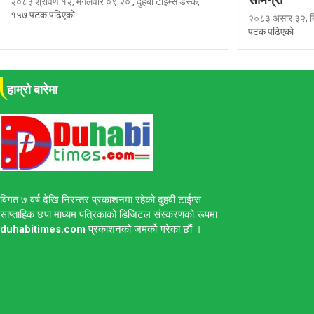
२०८३ श्रावण १२, मंगलवार ०९:२०
,
दुहबी टाइम्स डेस्क
,
१५७ पटक पढिएको
२०८३ असार ३२, ब
पटक पढिएको
हाम्रो बारेमा
विगत ७ वर्ष देखि निरन्तर प्रकाशनमा रहेको दुहवी टाईम्स
साप्ताहिक छपा माध्यम पत्रिकाको डिजिटल संस्करणको रूपमा
duhabitimes.com
प्रकाशनको जमर्को गरेका छौं ।