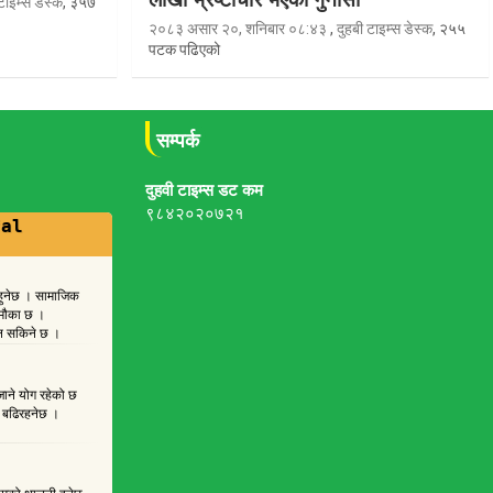
टाइम्स डेस्क
, ३५७
२०८३ असार २०, शनिबार ०८:४३
,
दुहबी टाइम्स डेस्क
, २५५
पटक पढिएको
सम्पर्क
दुहवी टाइम्स डट कम
९८४२०२०७२१