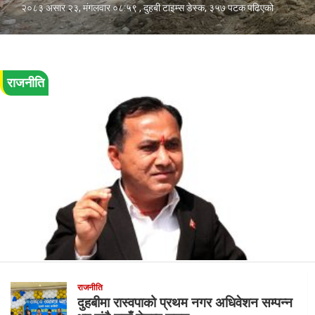
२०८३ असार २३, मंगलवार ०८:५९
,
दुहबी टाइम्स डेस्क
, ३५७ पटक पढिएको
राजनीति
राजनीति
दुहबीमा रास्वपाको प्रथम नगर अधिवेशन सम्पन्न