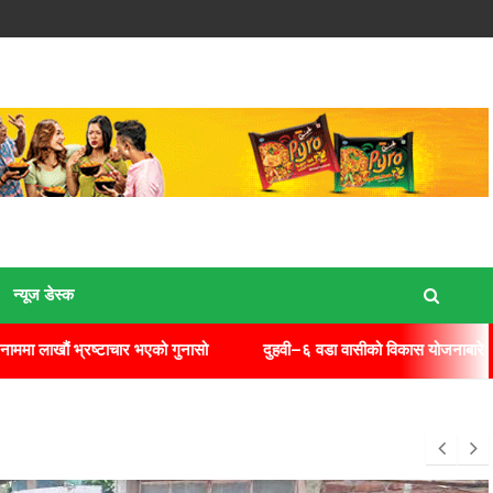
न्यूज डेस्क
ाचार भएको गुनासो
दुहवी–६ वडा वासीको विकास योजनाबारे सुझाव संकलन