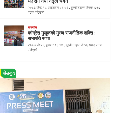
भए संगै नयाँ नेतृत्व चयन
२०८३ जेष्ठ १०, आईतवार ०८:०९
,
दुहबी टाइम्स डेस्क
, ६९६
पटक पढिएको
राजनीति
कांग्रेस मुलुकको मुख्य राजनीतिक शक्ति :
सभापति थापा
२०८३ जेष्ठ ६, बुधबार ०३:५७
,
दुहबी टाइम्स डेस्क
, ४७२ पटक
पढिएको
खेलकुद