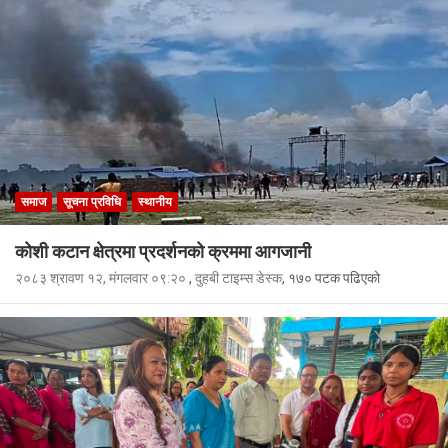
समाज
सूचना प्रविधि
स्थानीय
कोशी कटान क्षेत्रमा प्रदर्शनको क्रममा आगजानी
२०८३ श्रावण १२, मंगलवार ०९:२०
,
दुहबी टाइम्स डेस्क
, १७० पटक पढिएको