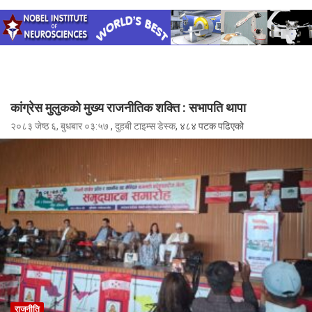
कांग्रेस मुलुकको मुख्य राजनीतिक शक्ति : सभापति थापा
२०८३ जेष्ठ ६, बुधबार ०३:५७
,
दुहबी टाइम्स डेस्क
, ४८४ पटक पढिएको
राजनीति