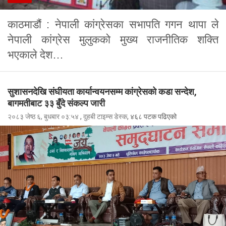
काठमाडौं : नेपाली कांग्रेसका सभापति गगन थापा ले
नेपाली कांग्रेस मुलुकको मुख्य राजनीतिक शक्ति
भएकाले देश…
सुशासनदेखि संघीयता कार्यान्वयनसम्म कांग्रेसको कडा सन्देश,
बागमतीबाट ३३ बुँदे संकल्प जारी
२०८३ जेष्ठ ६, बुधबार ०३:५४
,
दुहबी टाइम्स डेस्क
, ४६८ पटक पढिएको