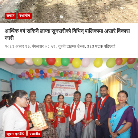
समाज
स्थानीय
आर्थिक वर्ष सकिनै लाग्दा सुनसरीको विभिन् पालिकामा असारे विकास
जारी
२०८३ असार २३, मंगलवार ०८:५९
,
दुहबी टाइम्स डेस्क
, ३६३ पटक पढिएको
सूचना प्रविधि
स्थानीय