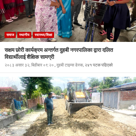
समाज
स्थानीय
स्वास्थ्य/शिक्षा
सक्षम छोरी कार्यक्रम अन्तर्गत दुहबी नगरपालिका द्वारा दलित
विद्यार्थीलाई शैक्षिक सामग्री
२०८३ असार ३२, बिहीबार ०९:२०
,
दुहबी टाइम्स डेस्क
, २४१ पटक पढिएको