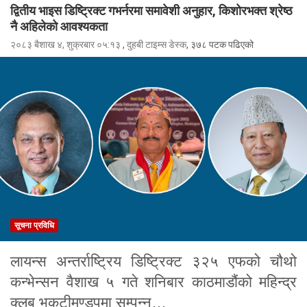
द्वितीय भाइस डिष्ट्रिक्ट गभर्नरमा समावेशी अनुहार, किशोरभक्त श्रेष्ठ
नै अहिलेको आवश्यकता
२०८३ बैशाख ४, शुक्रबार ०५:१३
,
दुहबी टाइम्स डेस्क
, ३७८ पटक पढिएको
सूचना प्रविधि
लायन्स अन्तर्राष्ट्रिय डिष्ट्रिक्ट ३२५ एफको चौथो
कन्भेन्सन वैशाख ५ गते शनिबार काठमाडौंको महिन्द्र
क्लब भृकुटीमण्डपमा सम्पन्न…