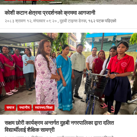
कोशी कटान क्षेत्रमा प्रदर्शनको क्रममा आगजानी
२०८३ श्रावण १२, मंगलवार ०९:२०
,
दुहबी टाइम्स डेस्क
, १६२ पटक पढिएको
समाज
स्थानीय
स्वास्थ्य/शिक्षा
सक्षम छोरी कार्यक्रम अन्तर्गत दुहबी नगरपालिका द्वारा दलित
विद्यार्थीलाई शैक्षिक सामग्री