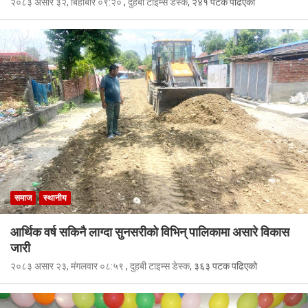
२०८३ असार ३२, बिहीबार ०९:२०
,
दुहबी टाइम्स डेस्क
, २४१ पटक पढिएको
समाज
स्थानीय
आर्थिक वर्ष सकिनै लाग्दा सुनसरीको विभिन् पालिकामा असारे विकास
जारी
२०८३ असार २३, मंगलवार ०८:५९
,
दुहबी टाइम्स डेस्क
, ३६३ पटक पढिएको