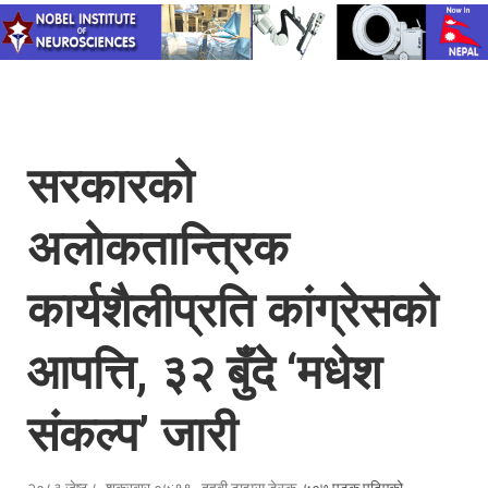
सरकारको
अलोकतान्त्रिक
कार्यशैलीप्रति कांग्रेसको
आपत्ति, ३२ बुँदे ‘मधेश
संकल्प’ जारी
२०८३ जेष्ठ ८, शुक्रबार ०५:१९
,
दुहबी टाइम्स डेस्क
, ५०७ पटक पढिएको