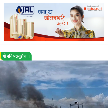
यो पनि पढ्नुहोस ।