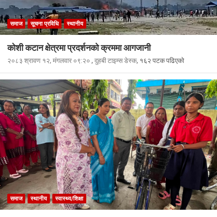
समाज
सूचना प्रविधि
स्थानीय
कोशी कटान क्षेत्रमा प्रदर्शनको क्रममा आगजानी
२०८३ श्रावण १२, मंगलवार ०९:२०
,
दुहबी टाइम्स डेस्क
, १६२ पटक पढिएको
समाज
स्थानीय
स्वास्थ्य/शिक्षा