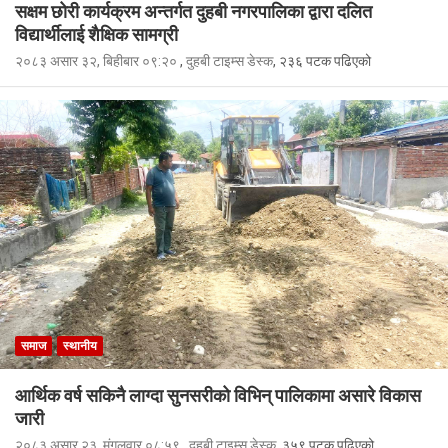
सक्षम छोरी कार्यक्रम अन्तर्गत दुहबी नगरपालिका द्वारा दलित
विद्यार्थीलाई शैक्षिक सामग्री
२०८३ असार ३२, बिहीबार ०९:२०
,
दुहबी टाइम्स डेस्क
, २३६ पटक पढिएको
समाज
स्थानीय
आर्थिक वर्ष सकिनै लाग्दा सुनसरीको विभिन् पालिकामा असारे विकास
जारी
२०८३ असार २३, मंगलवार ०८:५९
,
दुहबी टाइम्स डेस्क
, ३५९ पटक पढिएको