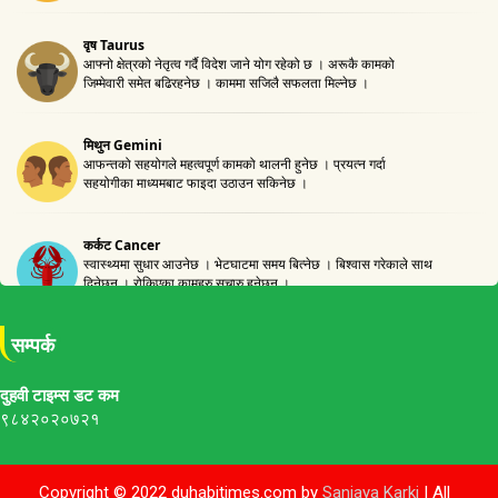
सम्पर्क
दुहवी टाइम्स डट कम
९८४२०२०७२१
Copyright © 2022 duhabitimes.com by
Sanjaya Karki
| All