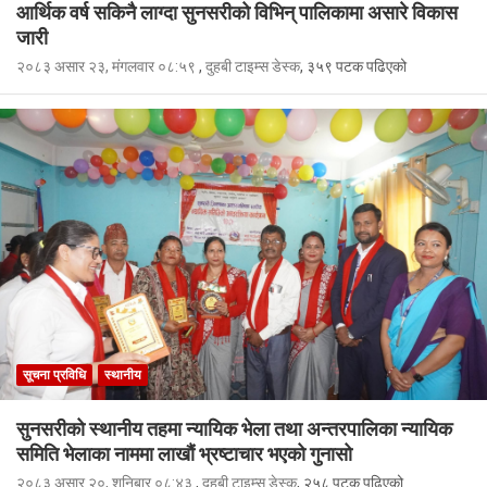
आर्थिक वर्ष सकिनै लाग्दा सुनसरीको विभिन् पालिकामा असारे विकास
जारी
२०८३ असार २३, मंगलवार ०८:५९
,
दुहबी टाइम्स डेस्क
, ३५९ पटक पढिएको
सूचना प्रविधि
स्थानीय
सुनसरीको स्थानीय तहमा न्यायिक भेला तथा अन्तरपालिका न्यायिक
समिति भेलाका नाममा लाखौं भ्रष्टाचार भएको गुनासो
२०८३ असार २०, शनिबार ०८:४३
,
दुहबी टाइम्स डेस्क
, २५८ पटक पढिएको