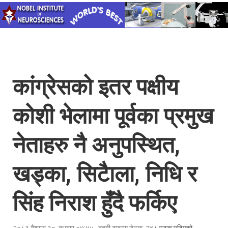
कांग्रेसको इतर पक्षीय
कोशी भेलामा पूर्वका प्रमुख
नेताहरु नै अनुपस्थित,
खड्का, सिटैाला, निधि र
सिंह निराश हुँदै फर्किए
२०८३ बैशाख ३०, बुधबार ०७:४५
,
दुहबी टाइम्स डेस्क
, २७८ पटक पढिएको