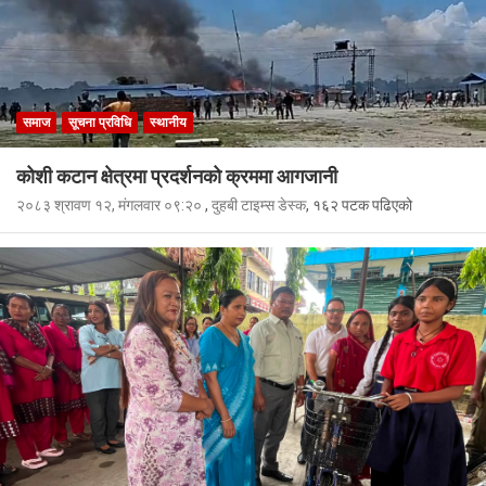
समाज
सूचना प्रविधि
स्थानीय
कोशी कटान क्षेत्रमा प्रदर्शनको क्रममा आगजानी
२०८३ श्रावण १२, मंगलवार ०९:२०
,
दुहबी टाइम्स डेस्क
, १६२ पटक पढिएको