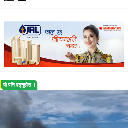
यो पनि पढ्नुहोस ।