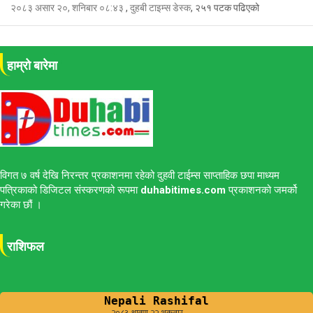
२०८३ असार २०, शनिबार ०८:४३
,
दुहबी टाइम्स डेस्क
, २५१ पटक पढिएको
हाम्रो बारेमा
विगत ७ वर्ष देखि निरन्तर प्रकाशनमा रहेको दुहवी टाईम्स साप्ताहिक छपा माध्यम
पत्रिकाको डिजिटल संस्करणको रूपमा
duhabitimes.com
प्रकाशनको जमर्को
गरेका छौं ।
राशिफल