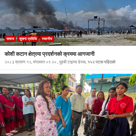
समाज
सूचना प्रविधि
स्थानीय
कोशी कटान क्षेत्रमा प्रदर्शनको क्रममा आगजानी
२०८३ श्रावण १२, मंगलवार ०९:२०
,
दुहबी टाइम्स डेस्क
, १५२ पटक पढिएको