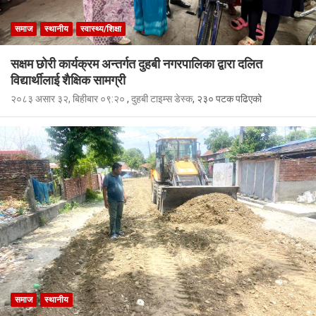
समाज
स्थानीय
स्वास्थ्य/शिक्षा
सक्षम छोरी कार्यक्रम अन्तर्गत दुहबी नगरपालिका द्वारा दलित
विद्यार्थीलाई शैक्षिक सामग्री
२०८३ असार ३२, बिहीबार ०९:२०
,
दुहबी टाइम्स डेस्क
, २३० पटक पढिएको
समाज
स्थानीय