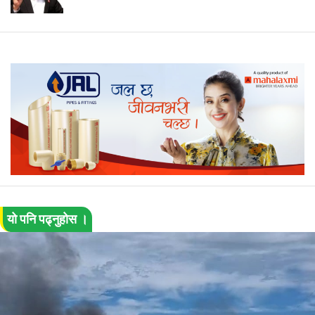
यो पनि पढ्नुहोस ।